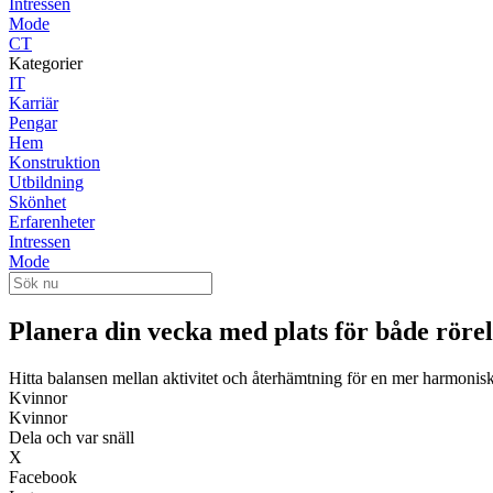
Intressen
Mode
CT
Kategorier
IT
Karriär
Pengar
Hem
Konstruktion
Utbildning
Skönhet
Erfarenheter
Intressen
Mode
Planera din vecka med plats för både rörel
Hitta balansen mellan aktivitet och återhämtning för en mer harmonis
Kvinnor
Kvinnor
Dela och var snäll
X
Facebook