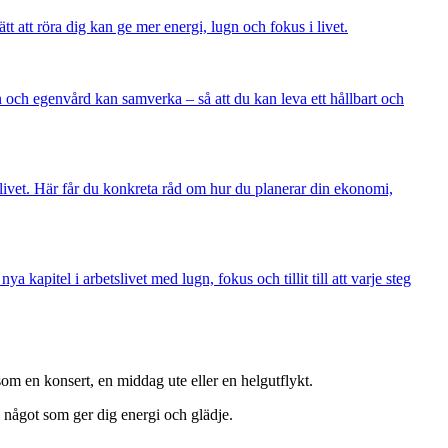
att röra dig kan ge mer energi, lugn och fokus i livet.
ion och egenvård kan samverka – så att du kan leva ett hållbart och
livet. Här får du konkreta råd om hur du planerar din ekonomi,
 kapitel i arbetslivet med lugn, fokus och tillit till att varje steg
om en konsert, en middag ute eller en helgutflykt.
l något som ger dig energi och glädje.