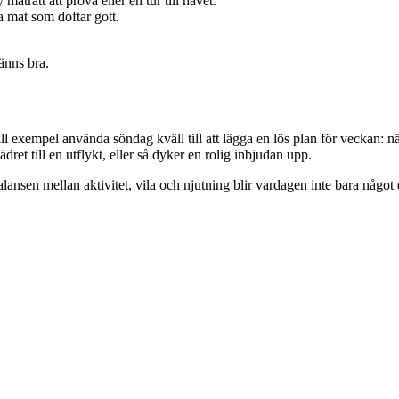
aträtt att prova eller en tur till havet.
a mat som doftar gott.
änns bra.
 exempel använda söndag kväll till att lägga en lös plan för veckan: när d
ret till en utflykt, eller så dyker en rolig inbjudan upp.
nsen mellan aktivitet, vila och njutning blir vardagen inte bara något d