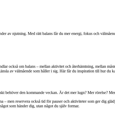
under av njutning. Med rätt balans får du mer energi, fokus och välmåen
andlar också om balans – mellan aktivitet och återhämtning, mellan mås
n känsla av välmående som håller i sig. Här får du inspiration till hur 
ktiskt behöver den kommande veckan. Är det mer lugn? Mer rörelse? Mer ti
a – men reservera också tid för pauser och aktiviteter som ger dig gläd
 något som händer dig, utan något du själv formar.