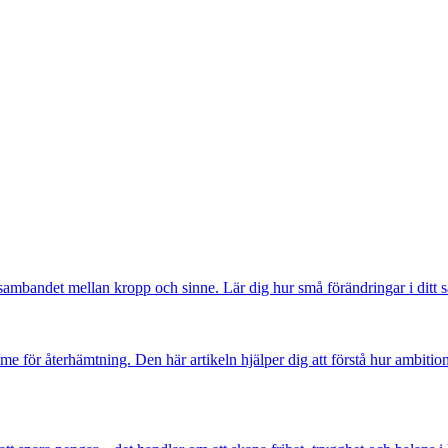
andet mellan kropp och sinne. Lär dig hur små förändringar i ditt sätt 
trymme för återhämtning. Den här artikeln hjälper dig att förstå hur ambit