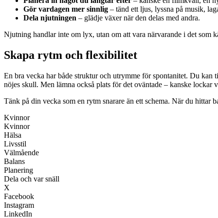
Planera in något du längtar efter
– kanske en filmkväll, en ny m
Gör vardagen mer sinnlig
– tänd ett ljus, lyssna på musik, lag
Dela njutningen
– glädje växer när den delas med andra.
Njutning handlar inte om lyx, utan om att vara närvarande i det som k
Skapa rytm och flexibilitet
En bra vecka har både struktur och utrymme för spontanitet. Du kan till
nöjes skull. Men lämna också plats för det oväntade – kanske lockar väd
Tänk på din vecka som en rytm snarare än ett schema. När du hittar bala
Kvinnor
Kvinnor
Hälsa
Livsstil
Välmående
Balans
Planering
Dela och var snäll
X
Facebook
Instagram
LinkedIn