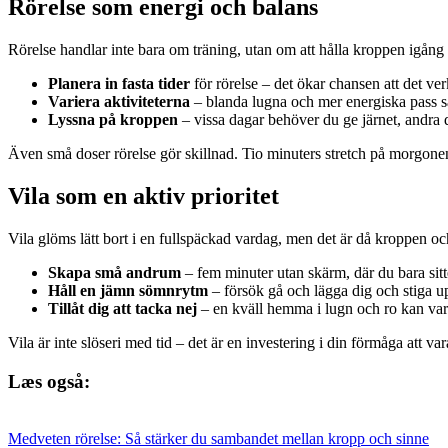
Rörelse som energi och balans
Rörelse handlar inte bara om träning, utan om att hålla kroppen igång p
Planera in fasta tider
för rörelse – det ökar chansen att det verk
Variera aktiviteterna
– blanda lugna och mer energiska pass så
Lyssna på kroppen
– vissa dagar behöver du ge järnet, andra
Även små doser rörelse gör skillnad. Tio minuters stretch på morgone
Vila som en aktiv prioritet
Vila glöms lätt bort i en fullspäckad vardag, men det är då kroppen o
Skapa små andrum
– fem minuter utan skärm, där du bara sitte
Håll en jämn sömnrytm
– försök gå och lägga dig och stiga u
Tillåt dig att tacka nej
– en kväll hemma i lugn och ro kan var
Vila är inte slöseri med tid – det är en investering i din förmåga att va
Læs også:
Medveten rörelse: Så stärker du sambandet mellan kropp och sinne