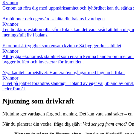
Kvinnor
Genom att röra dig med uppmärksamhet och lyhördhet kan du stärka samb
Ambitioner och egenvård – hitta din balans i vardagen
Kvinnor
I en tid där prestation ofta står i fokus kan det vara svårt att hitta u
meningsfullt liv i balans.
Ekonomisk trygghet som ensam kvinna: Så bygger du stabilitet
Kvinnor
Att bygga ekonomisk stabilitet som ensam kvinna handlar om mer än att
bygger buffert och investerar för framtiden.
Nya kapitel i arbetslivet: Hantera övergångar med lugn och fokus
Kvinnor
Livet på jobbet förändras ständigt – ibland av eget val, ibland av omstän
leder framåt.
Njutning som drivkraft
Njutning ger vardagen färg och mening. Det kan vara små saker – en ko
När du planerar din vecka, fråga dig själv:
Vad ser jag fram emot?
Om 