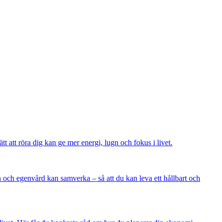
att röra dig kan ge mer energi, lugn och fokus i livet.
ion och egenvård kan samverka – så att du kan leva ett hållbart och