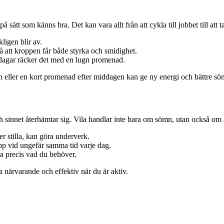
å sätt som känns bra. Det kan vara allt från att cykla till jobbet till a
ligen blir av.
 att kroppen får både styrka och smidighet.
 dagar räcker det med en lugn promenad.
n eller en kort promenad efter middagen kan ge ny energi och bättre sö
ch sinnet återhämtar sig. Vila handlar inte bara om sömn, utan också o
r stilla, kan göra underverk.
pp vid ungefär samma tid varje dag.
a precis vad du behöver.
ra närvarande och effektiv när du är aktiv.