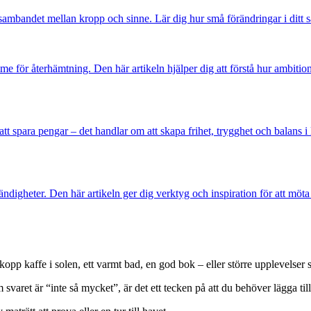
andet mellan kropp och sinne. Lär dig hur små förändringar i ditt sätt 
trymme för återhämtning. Den här artikeln hjälper dig att förstå hur ambit
 spara pengar – det handlar om att skapa frihet, trygghet och balans i 
digheter. Den här artikeln ger dig verktyg och inspiration för att möta nya
pp kaffe i solen, ett varmt bad, en god bok – eller större upplevelser s
svaret är “inte så mycket”, är det ett tecken på att du behöver lägga til