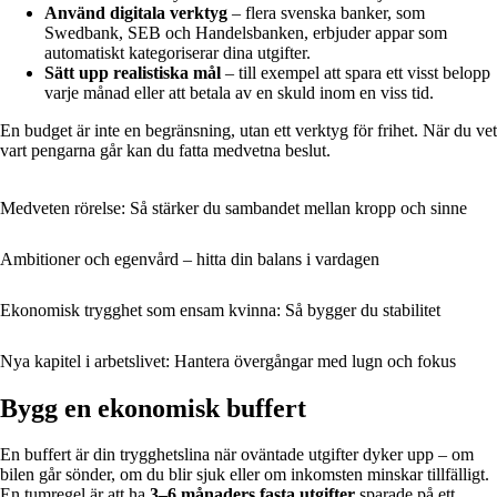
Använd digitala verktyg
– flera svenska banker, som
Swedbank, SEB och Handelsbanken, erbjuder appar som
automatiskt kategoriserar dina utgifter.
Sätt upp realistiska mål
– till exempel att spara ett visst belopp
varje månad eller att betala av en skuld inom en viss tid.
En budget är inte en begränsning, utan ett verktyg för frihet. När du vet
vart pengarna går kan du fatta medvetna beslut.
Medveten rörelse: Så stärker du sambandet mellan kropp och sinne
Ambitioner och egenvård – hitta din balans i vardagen
Ekonomisk trygghet som ensam kvinna: Så bygger du stabilitet
Nya kapitel i arbetslivet: Hantera övergångar med lugn och fokus
Bygg en ekonomisk buffert
En buffert är din trygghetslina när oväntade utgifter dyker upp – om
bilen går sönder, om du blir sjuk eller om inkomsten minskar tillfälligt.
En tumregel är att ha
3–6 månaders fasta utgifter
sparade på ett