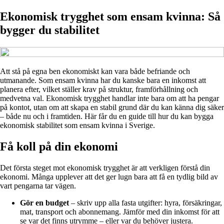
Ekonomisk trygghet som ensam kvinna: Så
bygger du stabilitet
Att stå på egna ben ekonomiskt kan vara både befriande och
utmanande. Som ensam kvinna har du kanske bara en inkomst att
planera efter, vilket ställer krav på struktur, framförhållning och
medvetna val. Ekonomisk trygghet handlar inte bara om att ha pengar
på kontot, utan om att skapa en stabil grund där du kan känna dig säker
– både nu och i framtiden. Här får du en guide till hur du kan bygga
ekonomisk stabilitet som ensam kvinna i Sverige.
Få koll på din ekonomi
Det första steget mot ekonomisk trygghet är att verkligen förstå din
ekonomi. Många upplever att det ger lugn bara att få en tydlig bild av
vart pengarna tar vägen.
Gör en budget
– skriv upp alla fasta utgifter: hyra, försäkringar,
mat, transport och abonnemang. Jämför med din inkomst för att
se var det finns utrymme – eller var du behöver justera.