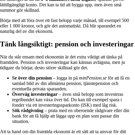
lättillgängligt konto. Det kan ta tid att bygga upp, men även små
summor gör skillnad.
Börja med att föra över ett fast belopp varje månad, till exempel 500
eller 1 000 kronor, och gör det automatiskt. Då blir sparandet en
naturlig del av din ekonomi.
Tänk långsiktigt: pension och investeringar
När du står ensam med ekonomin är det extra viktigt att tänka på
framtiden. Pension och investeringar kan kännas avlägsna, men ju
tidigare du börjar, desto större skillnad gör det.
Se över din pension
– logga in på
minPension.se
för att få en
samlad bild av din allmänna pension, tjänstepension och
eventuella privata sparanden.
Överväg investeringar
– även små belopp som investeras
regelbundet kan växa över tid. Du kan till exempel spara i
fonder via ett investeringssparkonto (ISK) med låg risk.
Sök rådgivning
– prata med en oberoende rådgivare eller din
bank för att få hjälp att lägga upp en plan som passar din
situation.
Att ta hand om din framtida ekonomi är ett sätt att ta ansvar för ditt