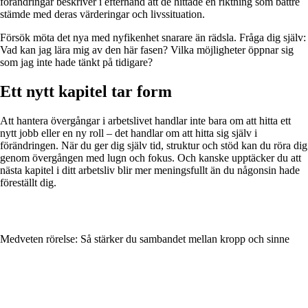
förändringar beskriver i efterhand att de hittade en riktning som bättre
stämde med deras värderingar och livssituation.
Försök möta det nya med nyfikenhet snarare än rädsla. Fråga dig själv:
Vad kan jag lära mig av den här fasen? Vilka möjligheter öppnar sig
som jag inte hade tänkt på tidigare?
Ett nytt kapitel tar form
Att hantera övergångar i arbetslivet handlar inte bara om att hitta ett
nytt jobb eller en ny roll – det handlar om att hitta sig själv i
förändringen. När du ger dig själv tid, struktur och stöd kan du röra dig
genom övergången med lugn och fokus. Och kanske upptäcker du att
nästa kapitel i ditt arbetsliv blir mer meningsfullt än du någonsin hade
föreställt dig.
Medveten rörelse: Så stärker du sambandet mellan kropp och sinne