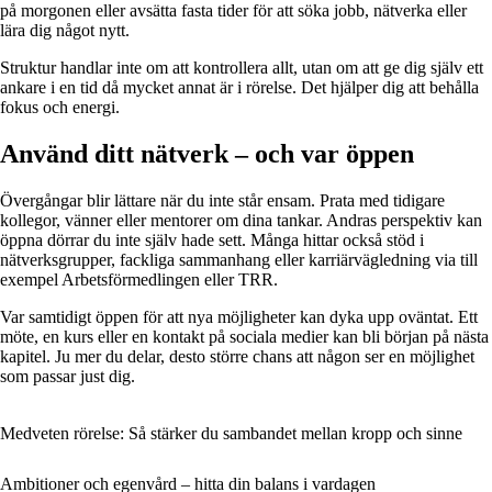
på morgonen eller avsätta fasta tider för att söka jobb, nätverka eller
lära dig något nytt.
Struktur handlar inte om att kontrollera allt, utan om att ge dig själv ett
ankare i en tid då mycket annat är i rörelse. Det hjälper dig att behålla
fokus och energi.
Använd ditt nätverk – och var öppen
Övergångar blir lättare när du inte står ensam. Prata med tidigare
kollegor, vänner eller mentorer om dina tankar. Andras perspektiv kan
öppna dörrar du inte själv hade sett. Många hittar också stöd i
nätverksgrupper, fackliga sammanhang eller karriärvägledning via till
exempel Arbetsförmedlingen eller TRR.
Var samtidigt öppen för att nya möjligheter kan dyka upp oväntat. Ett
möte, en kurs eller en kontakt på sociala medier kan bli början på nästa
kapitel. Ju mer du delar, desto större chans att någon ser en möjlighet
som passar just dig.
Medveten rörelse: Så stärker du sambandet mellan kropp och sinne
Ambitioner och egenvård – hitta din balans i vardagen