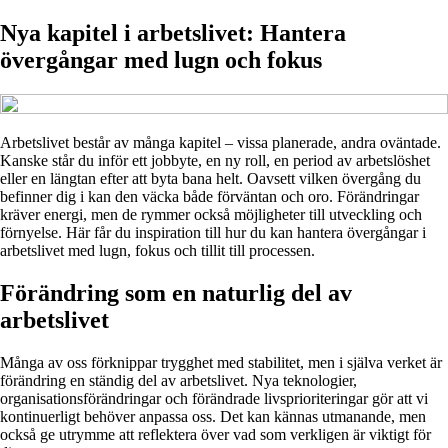
Nya kapitel i arbetslivet: Hantera
övergångar med lugn och fokus
Arbetslivet består av många kapitel – vissa planerade, andra oväntade.
Kanske står du inför ett jobbyte, en ny roll, en period av arbetslöshet
eller en längtan efter att byta bana helt. Oavsett vilken övergång du
befinner dig i kan den väcka både förväntan och oro. Förändringar
kräver energi, men de rymmer också möjligheter till utveckling och
förnyelse. Här får du inspiration till hur du kan hantera övergångar i
arbetslivet med lugn, fokus och tillit till processen.
Förändring som en naturlig del av
arbetslivet
Många av oss förknippar trygghet med stabilitet, men i själva verket är
förändring en ständig del av arbetslivet. Nya teknologier,
organisationsförändringar och förändrade livsprioriteringar gör att vi
kontinuerligt behöver anpassa oss. Det kan kännas utmanande, men
också ge utrymme att reflektera över vad som verkligen är viktigt för