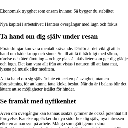
Ekonomisk trygghet som ensam kvinna: Så bygger du stabilitet
Nya kapitel i arbetslivet: Hantera övergångar med lugn och fokus
Ta hand om dig själv under resan
Förändringar kan vara mentalt krävande. Därför är det viktigt att ta
hand om både kropp och sinne. Se till att få tillräckligt med sömn,
rörelse och återhämtning – och ge plats åt aktiviteter som ger dig glädje
och lugn. Det kan vara allt från att vistas i naturen till att laga mat,
lyssna på musik eller meditera.
Att ta hand om sig själv är inte ett tecken på svaghet, utan en
förutsättning för att kunna fatta kloka beslut. När du är i balans blir det
lättare att se möjligheter istället för hinder.
Se framåt med nyfikenhet
Även om övergångar kan kännas osäkra rymmer de också potential till
förnyelse. Kanske upptäcker du nya sidor hos dig själv, nya intressen
eller en annan syn på arbete. Många som gått igenom stora