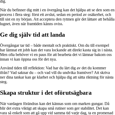
dig.
När du befinner dig mitt i en övergång kan det hjälpa att se den som en
process i flera steg: först ett avslut, sedan en period av osäkerhet, och
till sist en ny början. Att acceptera den rytmen gör det lättare att behålla
lugnet, även när framtiden känns oviss.
Ge dig själv tid att landa
Övergångar tar tid – både mentalt och praktiskt. Om du till exempel
har lämnat ett jobb kan det vara lockande att direkt kasta sig in i nästa.
Men ofta behöver vi en paus för att bearbeta det vi lämnar bakom oss
innan vi kan öppna oss för det nya.
Använd tiden till reflektion: Vad har du lärt dig av det du kommer
ifrån? Vad saknar du – och vad vill du undvika framöver? Att skriva
ner dina tankar kan ge klarhet och hjälpa dig att sätta riktning för nästa
steg.
Skapa struktur i det oförutsägbara
När vardagen förändras kan det kännas som om marken gungar. Då
blir det extra viktigt att skapa små rutiner som ger stabilitet. Det kan
vara så enkelt som att gå upp vid samma tid varje dag, ta en promenad