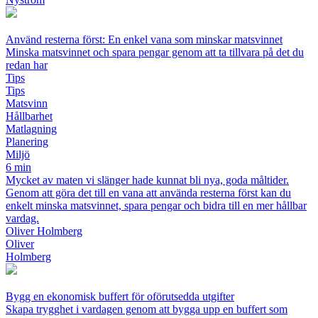
Använd resterna först: En enkel vana som minskar matsvinnet
Minska matsvinnet och spara pengar genom att ta tillvara på det du
redan har
Tips
Tips
Matsvinn
Hållbarhet
Matlagning
Planering
Miljö
6 min
Mycket av maten vi slänger hade kunnat bli nya, goda måltider.
Genom att göra det till en vana att använda resterna först kan du
enkelt minska matsvinnet, spara pengar och bidra till en mer hållbar
vardag.
Oliver Holmberg
Oliver
Holmberg
Bygg en ekonomisk buffert för oförutsedda utgifter
Skapa trygghet i vardagen genom att bygga upp en buffert som