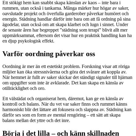
Ett stökigt hem kan snabbt skapa känslan av kaos – inte bara i
rummen, utan också i tankarna. Många märker hur högar av saker,
oavslutade projekt och överfulla garderober påverkar humöret och
energin. Städning handlar därför inte bara om att få ordning på sina
ägodelar, utan också om att skapa klarhet och lugn i sinnet. Under
de senaste åren har begreppet ”städning som terapi” blivit allt mer
uppmärksammat, eftersom det visar hur en praktisk handling kan ha
en djup psykologisk effekt.
Varför oordning påverkar oss
Oordning är mer än ett estetiskt problem. Forskning visar att röriga
miljöer kan öka stressnivåerna och göra det svårare att koppla av.
När hemmet är fullt av saker skickar det ständigt signaler till hjärnan
om uppgifter som inte är avklarade. Det kan skapa en känsla av
otillräcklighet och oro.
Ett välstädat och organiserat hem, däremot, kan ge en känsla av
kontroll och balans. När du vet var saker finns och rummet känns
harmoniskt blir det lättare att fokusera och slappna av. Städning kan
därför ses som en form av mental rengöring – ett sätt att skapa
balans mellan det yttre och det inre.
Börja i det lilla – och känn skillnaden