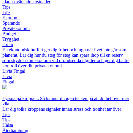
klarar oväntade kostnader
Tips
Tips
Ekonomi
Sparande
Privatekonomi
Budget
Trygghet
2 min
En ekonomisk buffert ger dig frihet och lugn när livet inte går som
planerat. Lär dig hur du steg för steg kan spara ihop till en reserv
som skyddar din ekonomi vid oförutsedda utgifter och ger dig bättre
kontroll över din privatekonomi.
Livia Fingal
Livia
Fingal
Lyssna på kroppen: Så känner du igen tecken på att du behöver mer
vila
Lär dig tolka kroppens signaler innan stress och trötthet tar över
Tips
Tips
Hälsa
Återhämtning