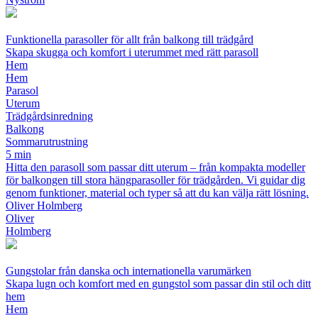
Funktionella parasoller för allt från balkong till trädgård
Skapa skugga och komfort i uterummet med rätt parasoll
Hem
Hem
Parasol
Uterum
Trädgårdsinredning
Balkong
Sommarutrustning
5 min
Hitta den parasoll som passar ditt uterum – från kompakta modeller
för balkongen till stora hängparasoller för trädgården. Vi guidar dig
genom funktioner, material och typer så att du kan välja rätt lösning.
Oliver Holmberg
Oliver
Holmberg
Gungstolar från danska och internationella varumärken
Skapa lugn och komfort med en gungstol som passar din stil och ditt
hem
Hem