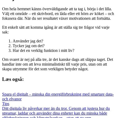
Om hela hemmet känns överväldigande att ta tag i, börja i det lilla.
Välj ett område – ett skrivbord, en låda eller ett hörn av köket – och
fokusera där. När du ser resultatet växer motivationen att fortsätta.
Ett enkelt sätt att komma igång är att ställa sig tre frågor vid varje
sak:
Använder jag det?
Tycker jag om det?
Har det en verklig funktion i mitt liv?
Om svaret är nej på alla tre, är det kanske dags att släppa taget. Det
handlar inte om att leva minimalistiskt till varje pris, utan om att
skapa utrymme för det som verkligen betyder något.
Læs også:
Spara el digitalt – minska din energiförbrukning med smartare data-
och elvanor
Tips
Ditt digitala liv påverkar mer än du tror. Genom att justera hur du
streamar, laddar och använder dina enheter kan du minska både
elförbrukningen och klimatpåverkan – utan att ge upp