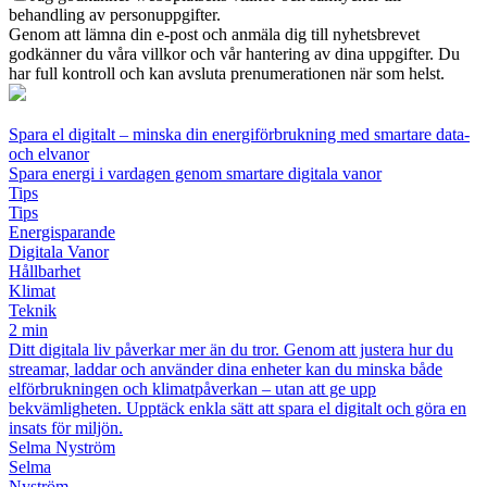
behandling av personuppgifter.
Genom att lämna din e-post och anmäla dig till nyhetsbrevet
godkänner du våra villkor och vår hantering av dina uppgifter. Du
har full kontroll och kan avsluta prenumerationen när som helst.
Spara el digitalt – minska din energiförbrukning med smartare data-
och elvanor
Spara energi i vardagen genom smartare digitala vanor
Tips
Tips
Energisparande
Digitala Vanor
Hållbarhet
Klimat
Teknik
2 min
Ditt digitala liv påverkar mer än du tror. Genom att justera hur du
streamar, laddar och använder dina enheter kan du minska både
elförbrukningen och klimatpåverkan – utan att ge upp
bekvämligheten. Upptäck enkla sätt att spara el digitalt och göra en
insats för miljön.
Selma Nyström
Selma
Nyström