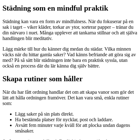
Städning som en mindful praktik
Städning kan vara en form av mindfulness. När du fokuserar på en
sak i taget – viker kläder, torkar av ytor, sorterar papper – tränar du
din närvaro i nuet. Många upplever att tankarna stillnar och att själva
handlingen blir meditativ.
Lägg märke till hur du känner dig medan du städar. Vilka minnen
väcks när du hittar gamla saker? Vad känns befriande att göra sig av
med? På så sätt blir städningen inte bara en praktisk syssla, utan
också en process där du lär känna dig själv bättre.
Skapa rutiner som håller
När du har fått ordning handlar det om att skapa vanor som gör det
lätt att hålla ordningen framöver. Det kan vara små, enkla rutiner
som:
Lägg saker på sin plats direkt.
Ha bestämda platser för nycklar, post och laddare.
Avsätt fem minuter varje kväll för att plocka undan dagens
småsaker.