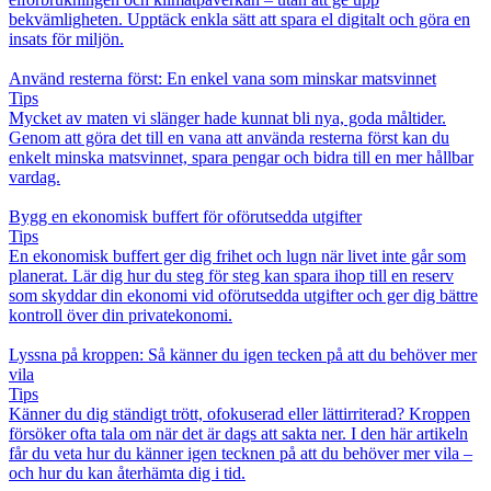
bekvämligheten. Upptäck enkla sätt att spara el digitalt och göra en
insats för miljön.
Använd resterna först: En enkel vana som minskar matsvinnet
Tips
Mycket av maten vi slänger hade kunnat bli nya, goda måltider.
Genom att göra det till en vana att använda resterna först kan du
enkelt minska matsvinnet, spara pengar och bidra till en mer hållbar
vardag.
Bygg en ekonomisk buffert för oförutsedda utgifter
Tips
En ekonomisk buffert ger dig frihet och lugn när livet inte går som
planerat. Lär dig hur du steg för steg kan spara ihop till en reserv
som skyddar din ekonomi vid oförutsedda utgifter och ger dig bättre
kontroll över din privatekonomi.
Lyssna på kroppen: Så känner du igen tecken på att du behöver mer
vila
Tips
Känner du dig ständigt trött, ofokuserad eller lättirriterad? Kroppen
försöker ofta tala om när det är dags att sakta ner. I den här artikeln
får du veta hur du känner igen tecknen på att du behöver mer vila –
och hur du kan återhämta dig i tid.