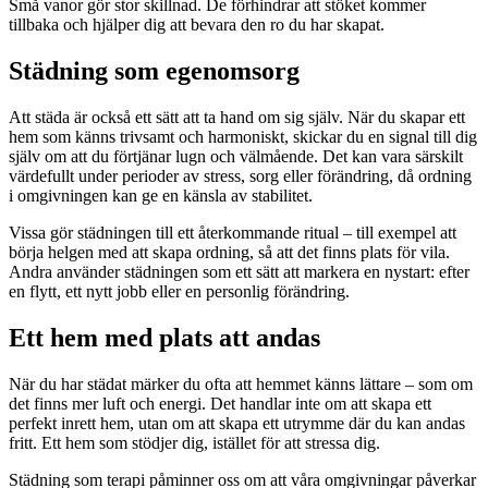
Små vanor gör stor skillnad. De förhindrar att stöket kommer
tillbaka och hjälper dig att bevara den ro du har skapat.
Städning som egenomsorg
Att städa är också ett sätt att ta hand om sig själv. När du skapar ett
hem som känns trivsamt och harmoniskt, skickar du en signal till dig
själv om att du förtjänar lugn och välmående. Det kan vara särskilt
värdefullt under perioder av stress, sorg eller förändring, då ordning
i omgivningen kan ge en känsla av stabilitet.
Vissa gör städningen till ett återkommande ritual – till exempel att
börja helgen med att skapa ordning, så att det finns plats för vila.
Andra använder städningen som ett sätt att markera en nystart: efter
en flytt, ett nytt jobb eller en personlig förändring.
Ett hem med plats att andas
När du har städat märker du ofta att hemmet känns lättare – som om
det finns mer luft och energi. Det handlar inte om att skapa ett
perfekt inrett hem, utan om att skapa ett utrymme där du kan andas
fritt. Ett hem som stödjer dig, istället för att stressa dig.
Städning som terapi påminner oss om att våra omgivningar påverkar