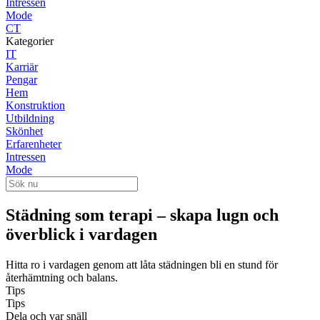
Intressen
Mode
CT
Kategorier
IT
Karriär
Pengar
Hem
Konstruktion
Utbildning
Skönhet
Erfarenheter
Intressen
Mode
Städning som terapi – skapa lugn och
överblick i vardagen
Hitta ro i vardagen genom att låta städningen bli en stund för
återhämtning och balans.
Tips
Tips
Dela och var snäll