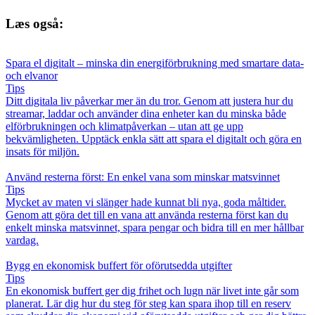
Læs også:
Spara el digitalt – minska din energiförbrukning med smartare data-
och elvanor
Tips
Ditt digitala liv påverkar mer än du tror. Genom att justera hur du
streamar, laddar och använder dina enheter kan du minska både
elförbrukningen och klimatpåverkan – utan att ge upp
bekvämligheten. Upptäck enkla sätt att spara el digitalt och göra en
insats för miljön.
Använd resterna först: En enkel vana som minskar matsvinnet
Tips
Mycket av maten vi slänger hade kunnat bli nya, goda måltider.
Genom att göra det till en vana att använda resterna först kan du
enkelt minska matsvinnet, spara pengar och bidra till en mer hållbar
vardag.
Bygg en ekonomisk buffert för oförutsedda utgifter
Tips
En ekonomisk buffert ger dig frihet och lugn när livet inte går som
planerat. Lär dig hur du steg för steg kan spara ihop till en reserv