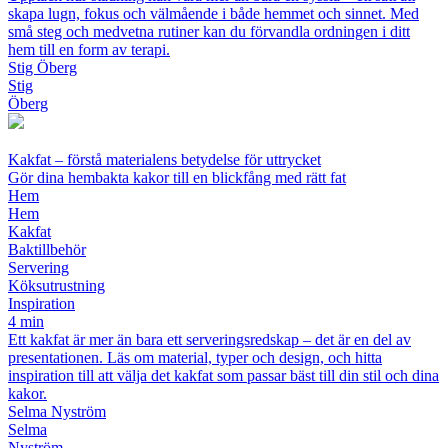
skapa lugn, fokus och välmående i både hemmet och sinnet. Med
små steg och medvetna rutiner kan du förvandla ordningen i ditt
hem till en form av terapi.
Stig Öberg
Stig
Öberg
Kakfat – förstå materialens betydelse för uttrycket
Gör dina hembakta kakor till en blickfång med rätt fat
Hem
Hem
Kakfat
Baktillbehör
Servering
Köksutrustning
Inspiration
4 min
Ett kakfat är mer än bara ett serveringsredskap – det är en del av
presentationen. Läs om material, typer och design, och hitta
inspiration till att välja det kakfat som passar bäst till din stil och dina
kakor.
Selma Nyström
Selma
Nyström