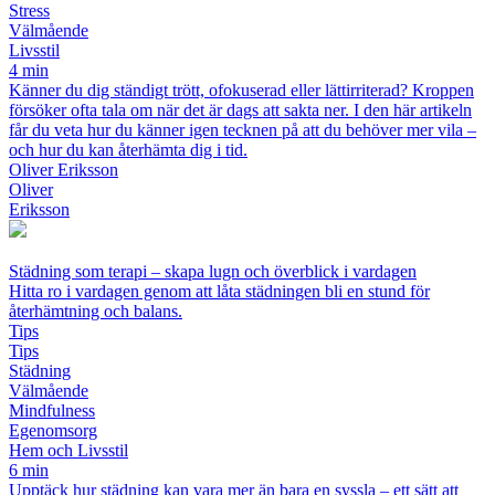
Stress
Välmående
Livsstil
4 min
Känner du dig ständigt trött, ofokuserad eller lättirriterad? Kroppen
försöker ofta tala om när det är dags att sakta ner. I den här artikeln
får du veta hur du känner igen tecknen på att du behöver mer vila –
och hur du kan återhämta dig i tid.
Oliver Eriksson
Oliver
Eriksson
Städning som terapi – skapa lugn och överblick i vardagen
Hitta ro i vardagen genom att låta städningen bli en stund för
återhämtning och balans.
Tips
Tips
Städning
Välmående
Mindfulness
Egenomsorg
Hem och Livsstil
6 min
Upptäck hur städning kan vara mer än bara en syssla – ett sätt att