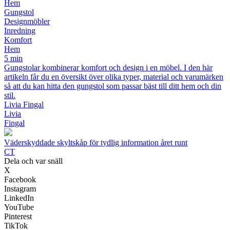
Hem
Gungstol
Designmöbler
Inredning
Komfort
Hem
5 min
Gungstolar kombinerar komfort och design i en möbel. I den här
artikeln får du en översikt över olika typer, material och varumärken
så att du kan hitta den gungstol som passar bäst till ditt hem och din
stil.
Livia Fingal
Livia
Fingal
Väderskyddade skyltskåp för tydlig information året runt
CT
Dela och var snäll
X
Facebook
Instagram
LinkedIn
YouTube
Pinterest
TikTok