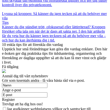
som skyddar din ekonomi vid oförutsedda utgifter och ger dig bättre
kontroll över din privatekonomi.
Lyssna på kroppen: Så känner du igen tecken på att du behöver mer
vila
Tips
Känner du dig ständigt trött, ofokuserad eller lättirriterad? Kroppen
försöker ofta tala om när det är dags att sakta ner. I den här artikeln
får du veta hur du känner igen tecknen på att du behöver mer vila –
och hur du kan återhämta dig i tid.
10 enkla tips för att förenkla din vardag
Upptäck hur små förändringar kan göra din vardag enklare. Den här
e-boken ger dig praktiska tips för tidshantering, organisering och
förenkling av dagliga uppgifter så att du kan få mer vinst och glädje
i livet.
Få tillgång
Anmäl dig till vårt nyhetsbrev
Gör som tusentals andra - få våra bästa råd via e-post.
Ange e-post
Register
Trevligt att ha dig hos oss!
Jag godkänner webbplatsens villkor och samtycker till