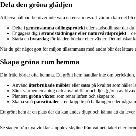
Dela den gröna glädjen
Att leva hållbart behöver inte vara en ensam resa. Tvärtom kan det bli e
Delta i
gemensamma odlingsprojekt
eller stadsodlingar där du
Engagera dig i
strandstädningar eller naturvårdsprojekt
– de
Starta en
bytardag
för kläder, böcker eller växter. Det minskar
När du gör något gott för miljön tillsammans med andra blir det lättare a
Skapa gröna rum hemma
Din fritid börjar ofta hemma. Ett grönt hem handlar inte om perfektio
Använd
återbrukade möbler
eller satsa på kvalitet som håller l
Sänk värmen en aning och använd filtar och ljus (gärna av bivax 
Plantera
gröna växter
som renar luften och skapar ro.
Skapa små
pausritualer
– en kopp te på balkongen eller några mi
Ett grönt hem är en plats där du kan andas djupt och känna att du leve
Se staden från nya vinklar – upplev skyline från vattnet, taket eller torn