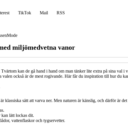
terest
TikTok
Mail
RSS
ssen
Mode
 med miljömedvetna vanor
Tvärtom kan de gå hand i hand om man tänker lite extra på sina val i var
ra valen också är de mest rogivande. Här får du inspiration till hur du 
r
 klassiska sätt att varva ner. Men naturen är känslig, och därför är det 
as.
kan lätt lockas dit.
ådor, vattenflaskor och tygservetter.