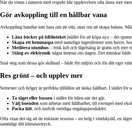
När du vistas i naturen med respekt blir upplevelsen ofta ännu mer meni
Gör avkoppling till en hållbar vana
Avkoppling handlar inte bara om att vila, utan om att skapa balans. Må
Låna böcker på biblioteket
istället för att köpa nya – det spara
Skapa ett hemmaspa
med naturliga ingredienser som havre, honu
Meditera utomhus
– frisk luft och fågelsång är gratis och mer 
Stäng av elektronik
några timmar om dagen. Det minskar både e
Små steg som dessa gör skillnad – både för miljön och för ditt eget vä
Res grönt – och upplev mer
Semester och helger är perfekta tillfällen att tänka hållbart. I stället fö
Ta tåget eller bussen
i stället för bilen när det går.
Välj boenden
som arbetar med hållbarhet, till exempel med ekol
Packa lätt
, och undvik onödiga engångsprodukter.
Ofta visar det sig att de enklaste resorna – en helg i vindskydd, en tåg
samtidigt ditt klimatavtryck.