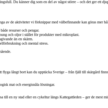
ngsfull. Du känner dig som en del av något större – och det ger ett dju
nga av de aktiviteter vi förknippar med välbefinnande kan göras mer hå
r både resurser och pengar.
ng och oljor i stället för produkter med mikroplast.
rogivande än en skärm.
lförbrukning och mental stress.
lmående.
r att flyga långt bort kan du upptäcka Sverige – från fjäll till skärgård f
ogisk mat och energisnåla lösningar.
resa till en ny stad eller en cykeltur längs Kattegattleden – ger de mest