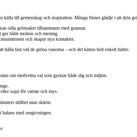
n källa till gemenskap och inspiration. Många finner glädje i att dela gr
 kan odla grönsaker tillsammans med grannar.
t ger både motion och mening.
 konsumtionen och skapar nya kontakter.
tt hålla fast vid de gröna vanorna – och det känns helt enkelt bättre.
n, utan om medvetna val som gynnar både dig och miljön.
änge.
eller soja) för värme och mys.
nuters stillhet utan skärm.
r i balans med omgivningen.
et