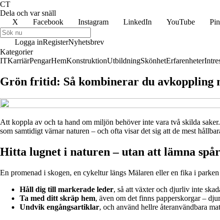
CT
Dela och var snäll
X
Facebook
Instagram
LinkedIn
YouTube
Pin
Logga in
Register
Nyhetsbrev
Kategorier
IT
Karriär
Pengar
Hem
Konstruktion
Utbildning
Skönhet
Erfarenheter
Intre
Grön fritid: Så kombinerar du avkoppling
Att koppla av och ta hand om miljön behöver inte vara två skilda saker. 
som samtidigt värnar naturen – och ofta visar det sig att de mest hållba
Hitta lugnet i naturen – utan att lämna spå
En promenad i skogen, en cykeltur längs Mälaren eller en fika i parken är
Håll dig till markerade leder
, så att växter och djurliv inte skad
Ta med ditt skräp hem
, även om det finns papperskorgar – djur 
Undvik engångsartiklar
, och använd hellre återanvändbara matl