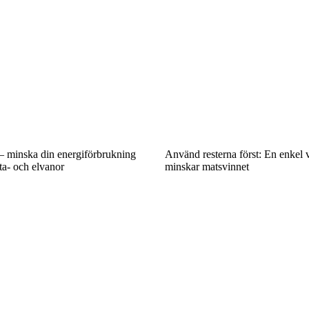
t – minska din energiförbrukning
Använd resterna först: En enkel
ta- och elvanor
minskar matsvinnet